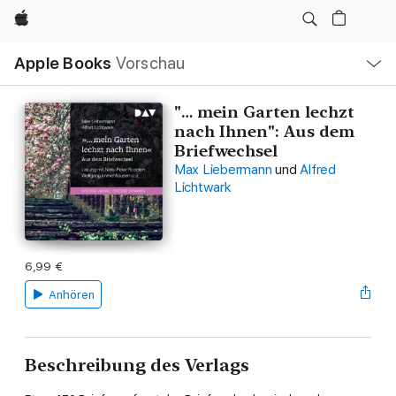
Apple
Lokale
Apple Books
Vorschau
Navigation
Menü
öffnen
"… mein Garten lechzt
nach Ihnen": Aus dem
Briefwechsel
Max Liebermann
und
Alfred
Lichtwark
6,99 €
Anhören
Beschreibung des Verlags