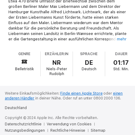
Etwa 470 Briefe umfasst der Briefwechsel zwischen dem
großen Berliner Maler Max Liebermann und dem Direktor der
Hamburger Kunsthalle Alfred Lichtwark. Lichtwark, der als einer
der Ersten Liebermanns Kunst förderte, hatte einen starken
Einfluss auf den Maler. Liebermann wiederum war dem Mentor
dankbar für die persönliche Beratung und Freundschaft. Als
Liebermann seinen Landsitz in Berlin-Wannsee errichtete, plante
er die Gartengestaltung in einer ausführlichen Korrespondenz
mehr
mit Lichtwark. Er selbst entwickelte für die Gartenlandschaft
eine Grundidee und arbeitete sie mit seinem Freund zu einem
GENRE
ERZÄHLER:IN
SPRACHE
DAUER
vielgestaltigen modernen Garten aus.
NR
DE
01:17
Belletristik
Niels-Peter
Deutsch
Std.
Min.
Rudolph
Weitere Einkaufsmöglichkeiten:
Finde einen Apple Store
oder
einen
anderen Händler
in deiner Nähe.
Oder ruf an unter 0800 2000 136.
Deutschland
Copyright © 2024 Apple Inc. Alle Rechte vorbehalten.
Datenschutzrichtlinie
Verwendung von Cookies
Nutzungsbedingungen
Rechtliche Hinweise
Sitemap