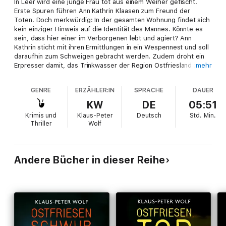
In Leer wird eine junge Frau tot aus einem Weiher gefischt.
Erste Spuren führen Ann Kathrin Klaasen zum Freund der
Toten. Doch merkwürdig: In der gesamten Wohnung findet sich
kein einziger Hinweis auf die Identität des Mannes. Könnte es
sein, dass hier einer im Verborgenen lebt und agiert? Ann
Kathrin sticht mit ihren Ermittlungen in ein Wespennest und soll
daraufhin zum Schweigen gebracht werden. Zudem droht ein
Erpresser damit, das Trinkwasser der Region Ostfriesland zu
mehr
vergiften.
GENRE
ERZÄHLER:IN
SPRACHE
DAUER
Bestseller-Autor Klaus-Peter Wolf spricht den härtesten Fall
der beliebten Nordsee-Kommissarin mit seinem besonderen
KW
DE
05:51
Charme und ist auf diese Weise seinen Figuren so nah wie
Krimis und
Klaus-Peter
Deutsch
Std.
Min.
keiner sonst.
Thriller
Wolf
Das gleichnamige Buch ist im Fischer Taschenbuch Verlag
erschienen.
Andere Bücher in dieser Reihe