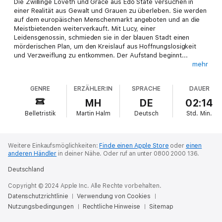
Die Zwillinge Loveth und Grace aus Edo State versuchen in
einer Realität aus Gewalt und Grauen zu überleben. Sie werden
auf dem europäischen Menschenmarkt angeboten und an die
Meistbietenden weiterverkauft. Mit Lucy, einer
Leidensgenossin, schmieden sie in der blauen Stadt einen
mörderischen Plan, um den Kreislauf aus Hoffnungslosigkeit
und Verzweiflung zu entkommen. Der Aufstand beginnt...
mehr
In einer Mischung aus Dokumentation und Hörspiel erzählt
dieses Hörbuch atmosphärisch dicht über Frauen, die aus
GENRE
ERZÄHLER:IN
SPRACHE
DAUER
Westafrika nach Europa fliehen. Gefangen in den Händen von
Menschenhändlern werden sie als Ware behandelt, verkauft
MH
DE
02:14
und im Rotationsprinzip gebraucht. Als beschädigte Ware
Belletristik
Martin Halm
Deutsch
Std.
Min.
werden sie von Ort zu Ort verschleppt und weitergegeben. Die
Entmenschlichung durch ein gnadenloses System, das durch
Globalisierung und eine menschenverachtende
Flüchtlingspolitik gestärkt wird, wird den Zuhörer/-innen auf
Weitere Einkaufsmöglichkeiten:
Finde einen Apple Store
oder
einen
eine fast unerträgliche Weise vor Augen geführt. Und doch gibt
anderen Händler
in deiner Nähe.
Oder ruf an unter 0800 2000 136.
es Hoffnung in diesem "kafkaesken Drama", wie es von den
Deutschland
Machern genannt wird: Eine Gruppe Frauen rund um die
Hauptperson Lucy setzt einen Aufstand in Gang und die
Copyright © 2024 Apple Inc. Alle Rechte vorbehalten.
Mädchen und Frauen beginnen sich zu wehren.
Datenschutzrichtlinie
Verwendung von Cookies
Nutzungsbedingungen
Die Filmemacherin und Drehbuchautorin Marion Leonie Pfeifer
Rechtliche Hinweise
Sitemap
hat hier ein nicht alltägliches Hörbuch geschaffen, das mit