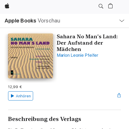
Apple
Lokale
Apple Books
Vorschau
Navigation
Menü
öffnen
Sahara No Man's Land:
Der Aufstand der
Mädchen
Marion Leonie Pfeifer
12,99 €
Anhören
Beschreibung des Verlags