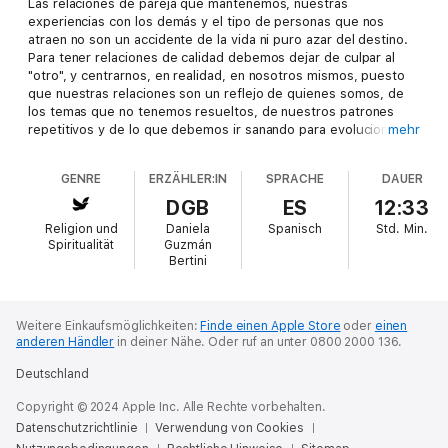
Las relaciones de pareja que mantenemos, nuestras
experiencias con los demás y el tipo de personas que nos
atraen no son un accidente de la vida ni puro azar del destino.
Para tener relaciones de calidad debemos dejar de culpar al
"otro", y centrarnos, en realidad, en nosotros mismos, puesto
que nuestras relaciones son un reflejo de quienes somos, de
los temas que no tenemos resueltos, de nuestros patrones
repetitivos y de lo que debemos ir sanando para evolucionar
mehr
como seres humanos.
GENRE
ERZÄHLER:IN
SPRACHE
DAUER
La astrología psicológica y evolutiva moderna es una
maravillosa herramienta de autoconocimiento que nos permite
DGB
ES
12:33
descubrirnos y nos ayuda a entender no solo por qué nos toca
Religion und
Daniela
Spanisch
Std.
Min.
experimentar ciertas situaciones en la vida, sino también qué
Spiritualität
Guzmán
es lo que debemos resolver para vivir una experiencia más
Bertini
plena y satisfactoria.
En este libro se plantean los principales factores astrológicos
Weitere Einkaufsmöglichkeiten:
Finde einen Apple Store
oder
einen
que condicionan nuestras relaciones y que nos impiden ser más
anderen Händler
in deiner Nähe.
Oder ruf an unter 0800 2000 136.
felices en pareja; con ese fin estas páginas incluyen
recomendaciones sobre esencias florales y técnicas
Deutschland
terapéuticas, y múltiples consejos para sanar nuestra
autoestima y aprender a amar desde el corazón, más libres de
Copyright © 2024 Apple Inc. Alle Rechte vorbehalten.
miedos, resentimientos y heridas de abandono. De esta forma
Datenschutzrichtlinie
Verwendung von Cookies
podremos relacionarnos y compartir de manera más sana con