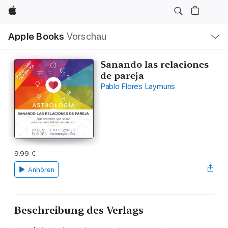
Apple
Lokale
Apple Books
Vorschau
Navigation
Menü
öffnen
Sanando las relaciones
de pareja
Pablo Flores Laymuns
9,99 €
Anhören
Beschreibung des Verlags