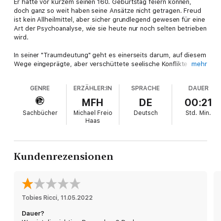
Er hätte vor kurzem seinen 160. Geburtstag feiern können,
doch ganz so weit haben seine Ansätze nicht getragen. Freud
ist kein Allheilmittel, aber sicher grundlegend gewesen für eine
Art der Psychoanalyse, wie sie heute nur noch selten betrieben
wird.
In seiner "Traumdeutung" geht es einerseits darum, auf diesem
Wege eingeprägte, aber verschüttete seelische Konflikte
mehr
aufzudecken, andererseits aber auch um die Beurteilung von
Gesellschaften verschiedener Völker. Das geschieht natürlich in
GENRE
ERZÄHLER:IN
SPRACHE
DAUER
diagnostischer Absicht; ihre Gepflogenheiten nämlich sind es
nach seiner Ansicht, die zu Zwangsneurosen führen, denen
MFH
DE
00:21
sich der Einzelne nur schwer entziehen kann.
Sachbücher
Michael Freio
Deutsch
Std.
Min.
Haas
"Die Traumdeutung" gilt als Vorläufer von "Totem und Tabu",
wurde jedoch etliche Jahre früher und auch intensiver
aufgenommen. Geforscht wird weiterhin, jeder ist ja schließlich
ein mehr oder weniger ausgebildetes Exemplar des Homo
Kundenrezensionen
Sapiens, dessen Entwicklung nach wie vor auf die Spur zu
kommen ist.
Tobies Ricci
, 
11.05.2022
Dauer?