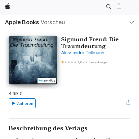
Apple
Lokale
Apple Books
Vorschau
Navigation
Menü
öffnen
Sigmund Freud: Die
Traumdeutung
Alessandro Dallmann
1,0
•
2 Bewertungen
4,99 €
Anhören
Beschreibung des Verlags