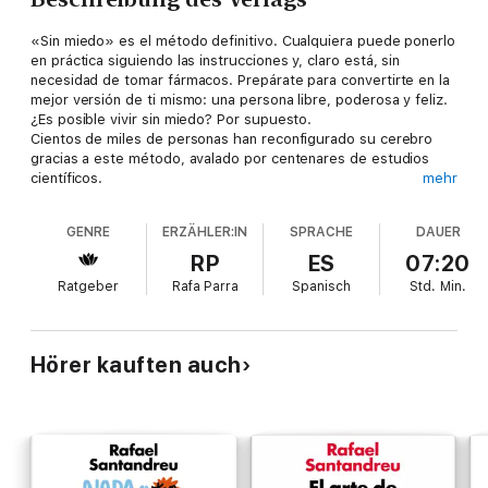
«Sin miedo» es el método definitivo. Cualquiera puede ponerlo
en práctica siguiendo las instrucciones y, claro está, sin
necesidad de tomar fármacos. Prepárate para convertirte en la
mejor versión de ti mismo: una persona libre, poderosa y feliz.
¿Es posible vivir sin miedo? Por supuesto.
Cientos de miles de personas han reconfigurado su cerebro
gracias a este método, avalado por centenares de estudios
científicos.
mehr
Cuatro pasos claros y concisos nos permitirán superar
completamente hasta los miedos más agudos:
GENRE
ERZÄHLER:IN
SPRACHE
DAUER
- Ataques de ansiedad o pánico.
- Obsesiones (TOC).
RP
ES
07:20
- Hipocondría.
Ratgeber
Rafa Parra
Spanisch
Std.
Min.
- Timidez.
- O cualquier otro temor irracional.
Hörer kauften auch