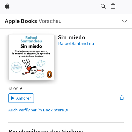
Apple
Lokale
Apple Books
Vorschau
Navigation
Menü
öffnen
Sin miedo
Rafael Santandreu
13,99 €
Anhören
Auch verfügbar im
Book Store
Beschreibung des Verlags