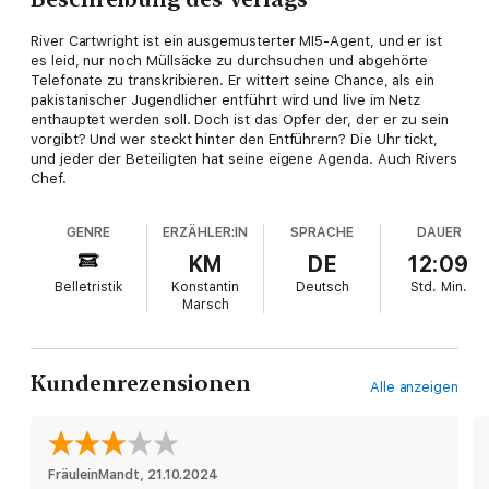
River Cartwright ist ein ausgemusterter MI5-Agent, und er ist
es leid, nur noch Müllsäcke zu durchsuchen und abgehörte
Telefonate zu transkribieren. Er wittert seine Chance, als ein
pakistanischer Jugendlicher entführt wird und live im Netz
enthauptet werden soll. Doch ist das Opfer der, der er zu sein
vorgibt? Und wer steckt hinter den Entführern? Die Uhr tickt,
und jeder der Beteiligten hat seine eigene Agenda. Auch Rivers
Chef.
GENRE
ERZÄHLER:IN
SPRACHE
DAUER
KM
DE
12:09
Belletristik
Konstantin
Deutsch
Std.
Min.
Marsch
Kundenrezensionen
Alle anzeigen
FräuleinMandt
, 
21.10.2024