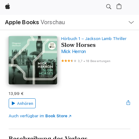
Apple
Lokale
Apple Books
Vorschau
Navigation
Menü
öffnen
Hörbuch 1 – Jackson Lamb Thriller
Slow Horses
Mick Herron
3,7
•
18 Bewertungen
13,99 €
Anhören
Auch verfügbar im
Book Store
Beschreibung des Verlags