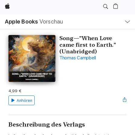
Apple
Lokale
Apple Books
Vorschau
Navigation
Menü
öffnen
Song—"When Love
came first to Earth."
(Unabridged)
Thomas Campbell
4,99 €
Anhören
Beschreibung des Verlags