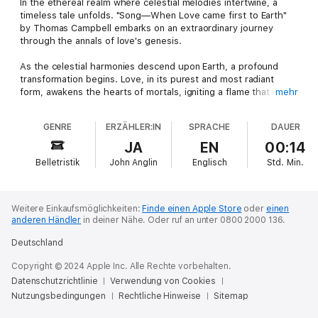
In the ethereal realm where celestial melodies intertwine, a
timeless tale unfolds. "Song—When Love came first to Earth"
by Thomas Campbell embarks on an extraordinary journey
through the annals of love's genesis.
As the celestial harmonies descend upon Earth, a profound
transformation begins. Love, in its purest and most radiant
form, awakens the hearts of mortals, igniting a flame that will
mehr
forever alter the course of human destiny. Through enchanting
prose and captivating imagery, Campbell weaves a tapestry of
GENRE
ERZÄHLER:IN
SPRACHE
DAUER
love's triumphs and tribulations, revealing its transformative
power to heal, inspire, and unite.
JA
EN
00:14
Belletristik
John Anglin
Englisch
Std.
Min.
Weitere Einkaufsmöglichkeiten:
Finde einen Apple Store
oder
einen
anderen Händler
in deiner Nähe.
Oder ruf an unter 0800 2000 136.
Deutschland
Copyright © 2024 Apple Inc. Alle Rechte vorbehalten.
Datenschutzrichtlinie
Verwendung von Cookies
Nutzungsbedingungen
Rechtliche Hinweise
Sitemap