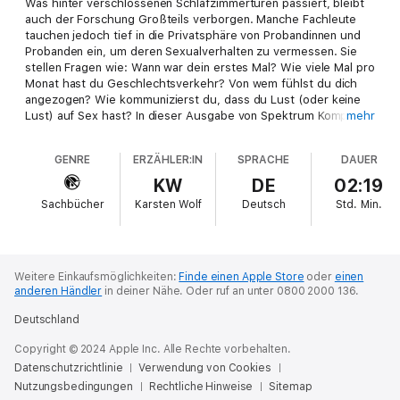
Was hinter verschlossenen Schlafzimmertüren passiert, bleibt
auch der Forschung Großteils verborgen. Manche Fachleute
tauchen jedoch tief in die Privatsphäre von Probandinnen und
Probanden ein, um deren Sexualverhalten zu vermessen. Sie
stellen Fragen wie: Wann war dein erstes Mal? Wie viele Mal pro
Monat hast du Geschlechtsverkehr? Von wem fühlst du dich
angezogen? Wie kommunizierst du, dass du Lust (oder keine
Lust) auf Sex hast? In dieser Ausgabe von Spektrum Kompakt
mehr
werden einige der Erkenntnisse zusammengefasst, die sie mit
solchen Befragungen und weiteren Untersuchungen gewinnen
GENRE
ERZÄHLER:IN
SPRACHE
DAUER
konnten.-
KW
DE
02:19
Sachbücher
Karsten Wolf
Deutsch
Std.
Min.
Weitere Einkaufsmöglichkeiten:
Finde einen Apple Store
oder
einen
anderen Händler
in deiner Nähe.
Oder ruf an unter 0800 2000 136.
Deutschland
Copyright © 2024 Apple Inc. Alle Rechte vorbehalten.
Datenschutzrichtlinie
Verwendung von Cookies
Nutzungsbedingungen
Rechtliche Hinweise
Sitemap