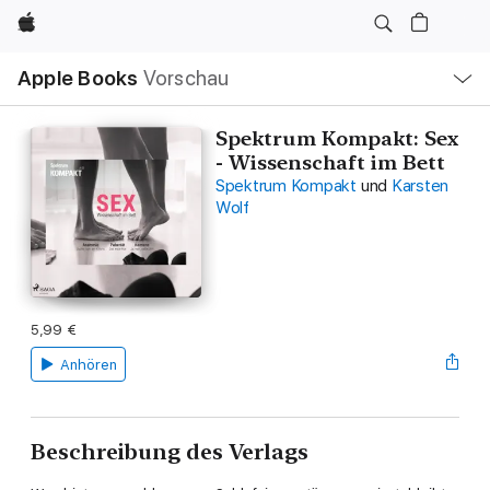
Apple
Lokale
Apple Books
Vorschau
Navigation
Menü
öffnen
Spektrum Kompakt: Sex
- Wissenschaft im Bett
Spektrum Kompakt
und
Karsten
Wolf
5,99 €
Anhören
Beschreibung des Verlags