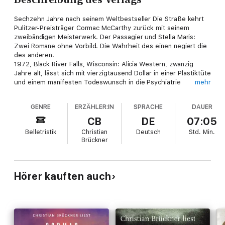
Sechzehn Jahre nach seinem Weltbestseller Die Straße kehrt
Pulitzer-Preisträger Cormac McCarthy zurück mit seinem
zweibändigen Meisterwerk. Der Passagier und Stella Maris:
Zwei Romane ohne Vorbild. Die Wahrheit des einen negiert die
des anderen.
1972, Black River Falls, Wisconsin: Alicia Western, zwanzig
Jahre alt, lässt sich mit vierzigtausend Dollar in einer Plastiktüte
und einem manifesten Todeswunsch in die Psychiatrie
mehr
einweisen. Die Diagnose der genialen jungen Mathematikerin
und virtuosen Violinistin: paranoide Schizophrenie. Über ihren
GENRE
ERZÄHLER:IN
SPRACHE
DAUER
Bruder Bobby spricht sie nicht. Stattdessen denkt sie über
Wahnsinn nach, über das menschliche Beharren auf einer
CB
DE
07:05
gemeinsamen Welterfahrung, über ihre Kindheit, in der ihre
Belletristik
Christian
Deutsch
Std.
Min.
Großmutter um sie fürchtete - oder sie fürchtete? Alicias
Brückner
Denken kreist um die Schnittstellen zwischen Physik,
Philosophie, Kunst, um das Wesen der Sprache. Und sie ringt
mit ihren selbstgerufenen Geistern, grotesken Chimären, die
nur sie sehen und hören kann. Die Protokolle der Gespräche
Hörer kauften auch
mit ihrem Psychiater zeigen ein Genie, das an der
Unüberwindbarkeit der Erkenntnisgrenzen wahnsinnig wird,
weder im Reich des Spirituellen noch in einer unmöglichen
Liebe Erlösung findet und unsere Vorstellungen von Gott,
Wahrheit und Existenz radikal infrage stellt.