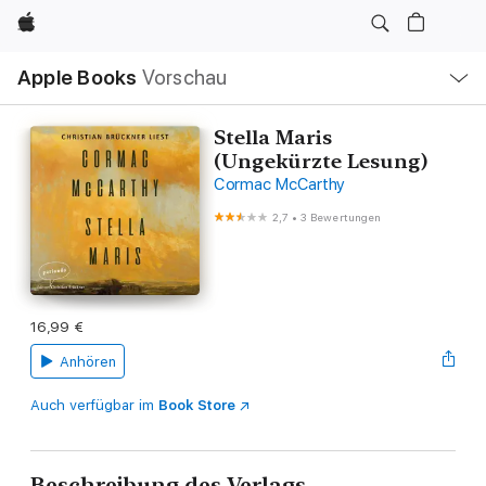
Apple
Lokale
Apple Books
Vorschau
Navigation
Menü
öffnen
Stella Maris
(Ungekürzte Lesung)
Cormac McCarthy
2,7
•
3 Bewertungen
16,99 €
Anhören
Auch verfügbar im
Book Store
Beschreibung des Verlags