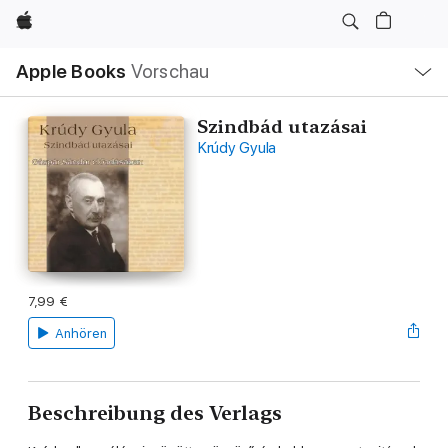
Apple
Lokale
Apple Books
Vorschau
Navigation
Menü
öffnen
Szindbád utazásai
Krúdy Gyula
7,99 €
Anhören
Beschreibung des Verlags