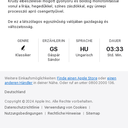
Krúdy elbeszélései mögött gyönyörű és boldog monotonitással
vonul a lírája, hegedűkkel, színes zászlókkal, egy ünnepi
processzió apró csengettyűivel.
De ez a látszólagos egyszínűség valójában gazdagság és
változatosság.
GENRE
ERZÄHLER:IN
SPRACHE
DAUER
GS
HU
03:33
Klassiker
Gáspár
Ungarisch
Std.
Min.
Sándor
Weitere Einkaufsmöglichkeiten:
Finde einen Apple Store
oder
einen
anderen Händler
in deiner Nähe.
Oder ruf an unter 0800 2000 136.
Deutschland
Copyright © 2024 Apple Inc. Alle Rechte vorbehalten.
Datenschutzrichtlinie
Verwendung von Cookies
Nutzungsbedingungen
Rechtliche Hinweise
Sitemap