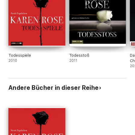
Todesspiele
Todesstoß
Da
2010
2011
Ch
(G
20
Andere Bücher in dieser Reihe