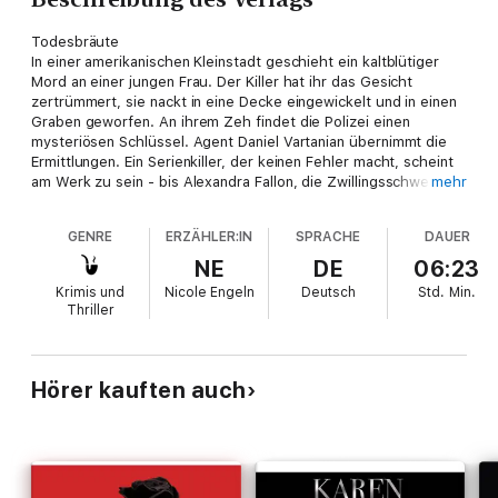
Todesbräute
In einer amerikanischen Kleinstadt geschieht ein kaltblütiger
Mord an einer jungen Frau. Der Killer hat ihr das Gesicht
zertrümmert, sie nackt in eine Decke eingewickelt und in einen
Graben geworfen. An ihrem Zeh findet die Polizei einen
mysteriösen Schlüssel. Agent Daniel Vartanian übernimmt die
Ermittlungen. Ein Serienkiller, der keinen Fehler macht, scheint
am Werk zu sein - bis Alexandra Fallon, die Zwillingsschwester
mehr
eines Opfers, in der Stadt auftaucht ...
GENRE
ERZÄHLER:IN
SPRACHE
DAUER
NE
DE
06:23
Krimis und
Nicole Engeln
Deutsch
Std.
Min.
Thriller
Hörer kauften auch