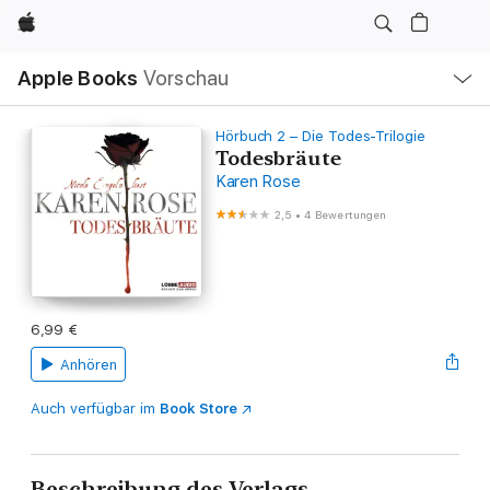
Apple
Lokale
Apple Books
Vorschau
Navigation
Menü
öffnen
Hörbuch 2 – Die Todes-Trilogie
Todesbräute
Karen Rose
2,5
•
4 Bewertungen
6,99 €
Anhören
Auch verfügbar im
Book Store
Beschreibung des Verlags