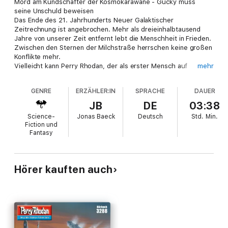
Mord am Kundschafter der Kosmokarawane - Gucky muss
seine Unschuld beweisen
Das Ende des 21. Jahrhunderts Neuer Galaktischer
Zeitrechnung ist angebrochen. Mehr als dreieinhalbtausend
Jahre von unserer Zeit entfernt lebt die Menschheit in Frieden.
Zwischen den Sternen der Milchstraße herrschen keine großen
Konflikte mehr.
Vielleicht kann Perry Rhodan, der als erster Mensch auf
mehr
Außerirdische gestoßen ist, endlich sein großes Ziel erreichen:
Freundschaft und Frieden zwischen den Völkern der
GENRE
ERZÄHLER:IN
SPRACHE
DAUER
Milchstraße und der umliegenden Galaxien.
Bei ihrem Weg zu den Sternen hat ein geheimnisvolles Wesen
JB
DE
03:38
die Menschen begleitet und unterstützt: Es trägt den Namen
Science-
Jonas Baeck
Deutsch
Std.
Min.
ES, man bezeichnet es als eine Superintelligenz, und es lebt
Fiction und
seit vielen Millionen Jahren zwischen Zeit und Raum. Rhodan
Fantasy
sieht ES als einen Mentor der Menschheit.
Doch ES weilt nicht mehr in der Milchstraße - das
Geisteswesen ist in Fragmente zersplittert worden, die sich an
verschiedenen Stellen im Kosmos befinden. Eines dieser
Hörer kauften auch
Refugien wurde bereits von dem Raumschiff TEZEMDIA und
seiner Besatzung entführt.
Während Perry Rhodan sich an die Verfolgung macht, hat
Gucky in der Galaxis Wolf-Lundmark-Melotte ein anderes
Fragment gefunden - und Shinae, Reginald Bulls Tochter, die
das gesuchte Fragment in ihrem Bewusstsein aufnimmt.