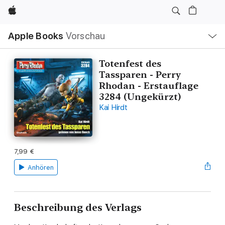
Apple
Lokale
Apple Books
Vorschau
Navigation
Menü
öffnen
Totenfest des
Tassparen - Perry
Rhodan - Erstauflage
3284 (Ungekürzt)
Kai Hirdt
7,99 €
Anhören
Beschreibung des Verlags