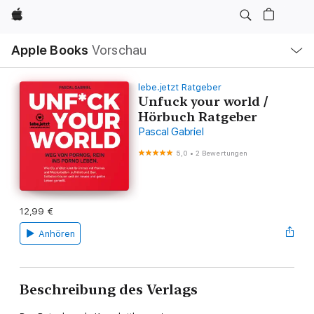
Apple
Lokale
Apple Books
Vorschau
Navigation
Menü
öffnen
lebe.jetzt Ratgeber
Unfuck your world /
Hörbuch Ratgeber
Pascal Gabriel
5,0
•
2 Bewertungen
12,99 €
Anhören
Beschreibung des Verlags