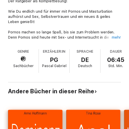
Der Ratgeber als Komplettlesung!
Wie Du endlich und für immer mit Pornos und Masturbation
aufhörst und Sex, Selbstvertrauen und ein neues & geiles
Leben genießt!
Pornos machen so lange Spaß, bis sie zum Problem werden.
Denn Pornos sind heute mit Sex- und Internetsucht in die
mehr
Kataloge der Suchtstoffe neben Kokain und Heroin
aufgenommen. Bis jedoch Betroffene ihr Hobby als Sucht
GENRE
ERZÄHLER:IN
SPRACHE
DAUER
wahrnehmen, sind sie im Teufelskreis der körpereigenen
Drogen längst gefangen. Pornos sind jedoch nur die Spitze des
PG
DE
06:45
Eisbergs. Entstehende soziale Ängste und Depressionen der
Sachbücher
Pascal Gabriel
Deutsch
Std.
Min.
wahre Gegner. So wird der Kalte Entzug zum Mittel und das
porno Leben zur eigentlichen Agenda: Weg von Pornos, rein ins
porno Leben! Mehr Willenskraft, Resilienz und Drive, Spaß am
Sex und Spaß am Leben sind nicht selten das Ergebnis eines
Reboots. Der Deal scheint keine Nachteile zu haben. Trotzdem
Andere Bücher in dieser Reihe
ist der Entzug von Pornos extrem schwer. Für viele fast
unmöglich. Er fühlt sich an wie bei einem Heroinentzug, nur,
dass die Spritze an den eigenen Körper gewachsen ist. Selbst
wenn Betroffene von künstlicher Stimulation fern bleiben,
müssen sie ihr Leben langfristig ändern, um dauerhaft von
Pornos weg zu kommen. Der Reboot ist der Anfang. Neue
Wege und Gewohnheiten das, was das Leben porno macht.