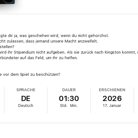
sagte dir ja, was geschehen wird, wenn du nicht gehorchst.
cht zulassen, dass jemand unsere Macht anzweifelt.
stellen?
ird ihr Stipendium nicht aufgeben. Als sie zurück nach Kingston kommt,
erbündeter auf das Feld, um ihr zu helfen.
ie vor dem Spiel zu beschützen?
risch geschlüpft das Fliegen lernt.
zt, auch wenn du noch so hübsch schimmerst.
SPRACHE
DAUER
ERSCHIENEN
 Belle, denn wir ändern erneut die Regeln.
DE
01:30
2026
ich dich niemals fange.
em.
Deutsch
Std.
Min.
17. Januar
l 2 von 2