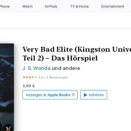
iPhone
Watch
AirPods
TV & Home
Entertainment
Very Bad Elite (Kingston Unive
Teil 2) – Das Hörspiel
J. S. Wonda
und andere
3,6
•
5 Bewertungen
3,99 €
Anzeigen in
Apple Books
Anhören