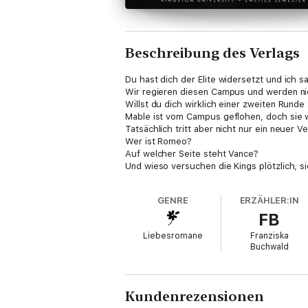
Beschreibung des Verlags
Du hast dich der Elite widersetzt und ich 
Wir regieren diesen Campus und werden ni
Willst du dich wirklich einer zweiten Runde 
Mable ist vom Campus geflohen, doch sie w
Tatsächlich tritt aber nicht nur ein neuer V
Wer ist Romeo?
Auf welcher Seite steht Vance?
Und wieso versuchen die Kings plötzlich, s
Du bist wie ein Schmetterling, der gerade f
Lektion zwei: Deine Flügel werden gestut
GENRE
ERZÄHLER:IN
Mach dich auf das zweite Semester gefasst,
FB
Flatter, flatter, kleiner Falter. Hoffe, dass 
Dark College. Bully Romance. Reverse Har
Liebesromane
Franziska
Du willst nicht teilen. Sie schon.
Buchwald
VERY BAD ELITE Kingston University 2 - Tei
Kundenrezensionen