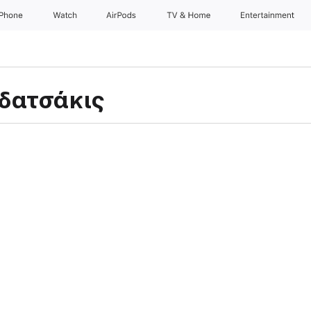
iPhone
Watch
AirPods
TV & Home
Entertainment
δατσάκις