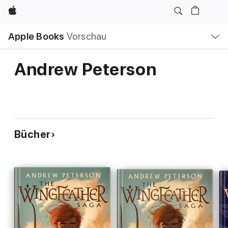
Apple
Lokale
Apple Books
Vorschau
Navigation
Menü
öffnen
Andrew Peterson
Bücher