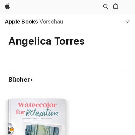
Apple
Lokale
Apple Books
Vorschau
Navigation
Menü
öffnen
Angelica Torres
Bücher