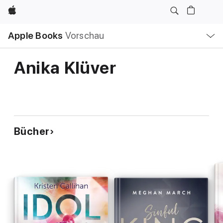
Apple
Lokale
Apple Books
Vorschau
Navigation
Menü
öffnen
Anika Klüver
Bücher