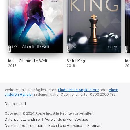
Idol – Gib mir die Welt
Sinful King
Id
2018
2018
20
Weitere Einkaufsmöglichkeiten:
Finde einen Apple Store
oder
einen
anderen Händler
in deiner Nähe.
Oder ruf an unter 0800 2000 136.
Deutschland
Copyright © 2024 Apple Inc. Alle Rechte vorbehalten.
Datenschutzrichtlinie
Verwendung von Cookies
Nutzungsbedingungen
Rechtliche Hinweise
Sitemap