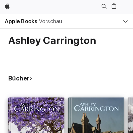
Apple
Lokale
Apple Books
Vorschau
Navigation
Menü
öffnen
Ashley Carrington
Bücher