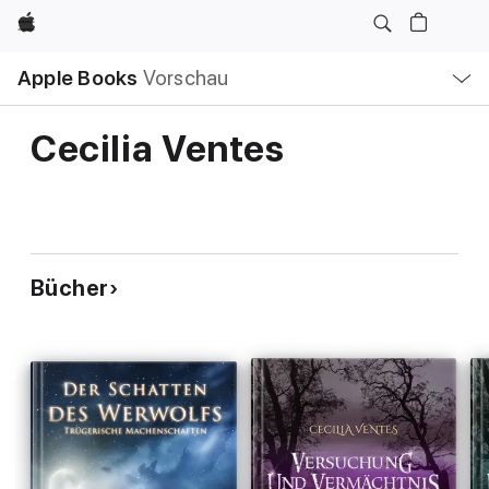
Apple
Lokale
Apple Books
Vorschau
Navigation
Menü
öffnen
Cecilia Ventes
Bücher