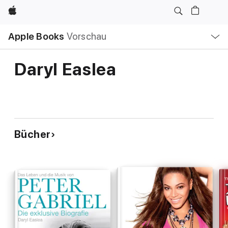
Apple
Lokale
Apple Books
Vorschau
Navigation
Menü
öffnen
Daryl Easlea
Bücher