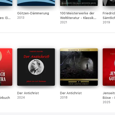
Götzen-Dämmerung
100 Meisterwerke der
Friedri
es: Ein
2013
Weltliteratur - Klassiker
Sämtlic
eister
die man kennen muss
2021
Briefe
2019
Der Antichrist
Der Antichrist
Jenseit
örbuch
2024
2018
Böse -
2025