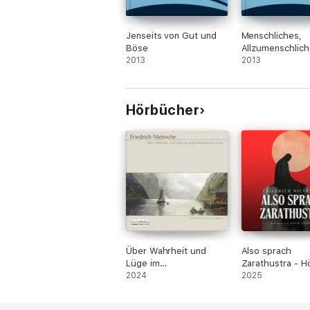
Jenseits von Gut und
Menschliches,
Böse
Allzumenschlich
2013
Buch für freie G
2013
Hörbücher
Über Wahrheit und
Also sprach
Lüge im
Zarathustra - H
außermoralischen Sinne
2024
2025