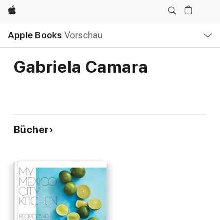
Apple
Lokale
Apple Books
Vorschau
Navigation
Menü
öffnen
Gabriela Camara
Bücher