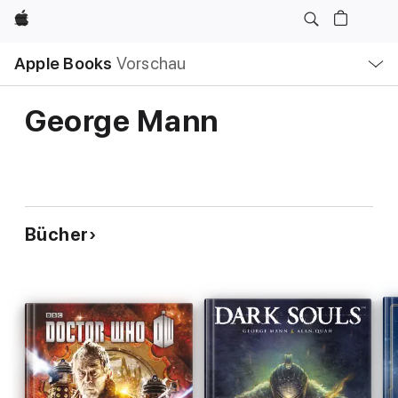
Apple
Lokale
Apple Books
Vorschau
Navigation
Menü
öffnen
George Mann
Bücher