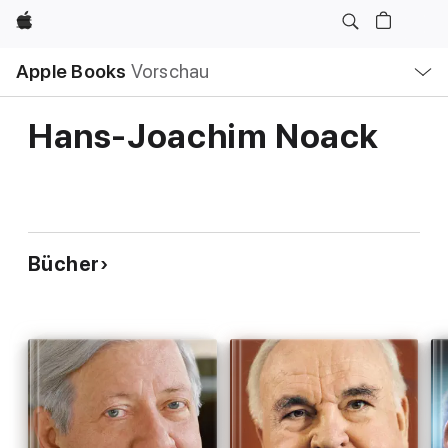
Apple
Lokale
Apple Books
Vorschau
Navigation
Menü
öffnen
Hans-Joachim Noack
Bücher