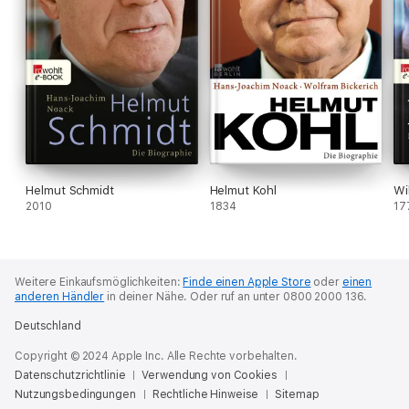
Helmut Schmidt
Helmut Kohl
Wi
2010
1834
17
Weitere Einkaufsmöglichkeiten:
Finde einen Apple Store
oder
einen
anderen Händler
in deiner Nähe.
Oder ruf an unter 0800 2000 136.
Deutschland
Copyright © 2024 Apple Inc. Alle Rechte vorbehalten.
Datenschutzrichtlinie
Verwendung von Cookies
Nutzungsbedingungen
Rechtliche Hinweise
Sitemap