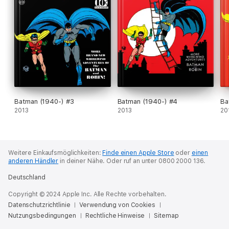
Batman (1940-) #3
Batman (1940-) #4
Ba
2013
2013
20
Weitere Einkaufsmöglichkeiten:
Finde einen Apple Store
oder
einen
anderen Händler
in deiner Nähe.
Oder ruf an unter 0800 2000 136.
Deutschland
Copyright © 2024 Apple Inc. Alle Rechte vorbehalten.
Datenschutzrichtlinie
Verwendung von Cookies
Nutzungsbedingungen
Rechtliche Hinweise
Sitemap