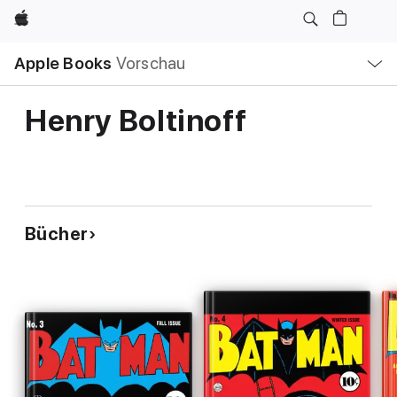
Apple
Lokale
Apple Books
Vorschau
Navigation
Menü
öffnen
Henry Boltinoff
Bücher