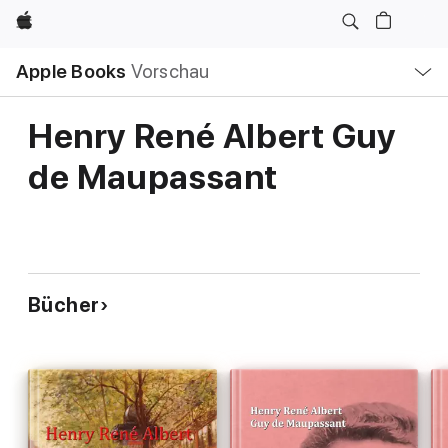
Apple
Lokale
Apple Books
Vorschau
Navigation
Menü
öffnen
Henry René Albert Guy
de Maupassant
Bücher