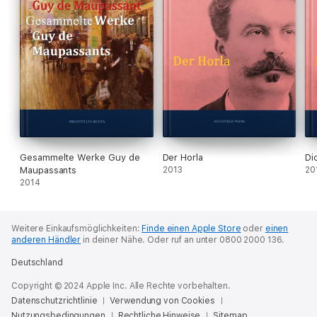
Gesammelte Werke Guy de
Der Horla
Di
Maupassants
2013
20
2014
Weitere Einkaufsmöglichkeiten:
Finde einen Apple Store
oder
einen
anderen Händler
in deiner Nähe.
Oder ruf an unter 0800 2000 136.
Deutschland
Copyright © 2024 Apple Inc. Alle Rechte vorbehalten.
Datenschutzrichtlinie
Verwendung von Cookies
Nutzungsbedingungen
Rechtliche Hinweise
Sitemap