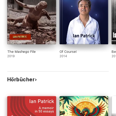
The Mashego File
Of Course!
Be
2019
2014
20
Hörbücher