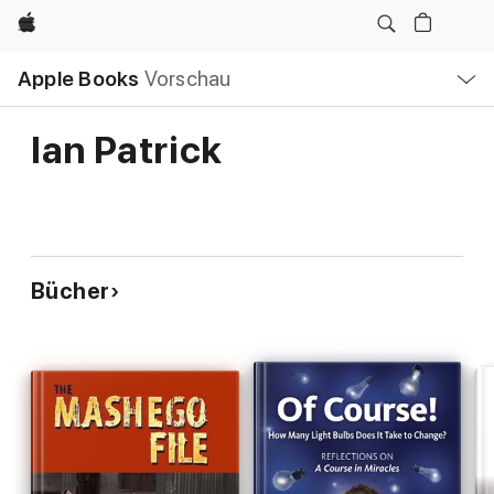
Apple
Lokale
Apple Books
Vorschau
Navigation
Menü
öffnen
Ian Patrick
Bücher