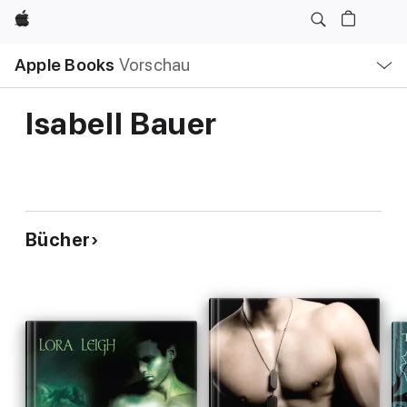
Apple
Lokale
Apple Books
Vorschau
Navigation
Menü
öffnen
Isabell Bauer
Bücher