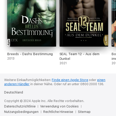
Breeds - Dashs Bestimmung
SEAL Team 12 - Aus dem
Bo
2013
Dunkel
im
2021
20
Weitere Einkaufsmöglichkeiten:
Finde einen Apple Store
oder
einen
anderen Händler
in deiner Nähe.
Oder ruf an unter 0800 2000 136.
Deutschland
Copyright © 2024 Apple Inc. Alle Rechte vorbehalten.
Datenschutzrichtlinie
Verwendung von Cookies
Nutzungsbedingungen
Rechtliche Hinweise
Sitemap