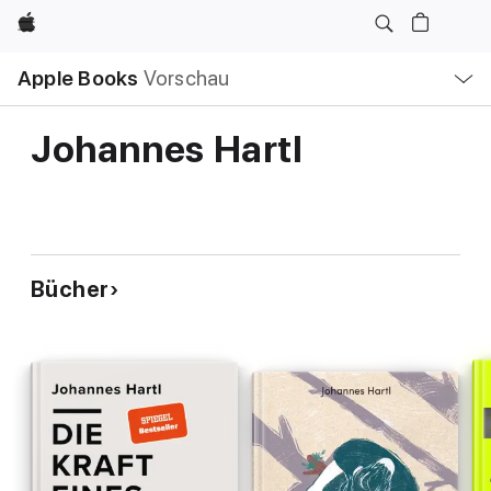
Apple
Lokale
Apple Books
Vorschau
Navigation
Menü
öffnen
Johannes Hartl
Bücher