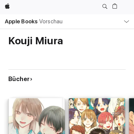
Apple
Lokale
Apple Books
Vorschau
Navigation
Menü
öffnen
Kouji Miura
Bücher