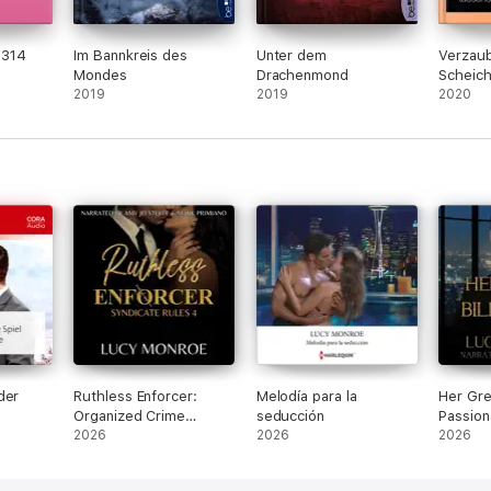
 314
Im Bannkreis des
Unter dem
Verzaub
Mondes
Drachenmond
Scheich
2019
2019
Liebes
2020
Nacht
der
Ruthless Enforcer:
Melodía para la
Her Gree
Organized Crime
seducción
Passiona
Romance Mafia
2026
2026
& Royal
2026
(Syndicate Rules, Book
4) (Unabridged)