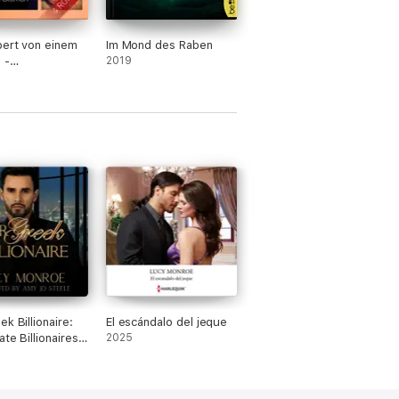
ert von einem
Im Mond des Raben
 -
2019
romane aus 1001
k Billionaire:
El escándalo del jeque
te Billionaires
2025
s (Unabridged)