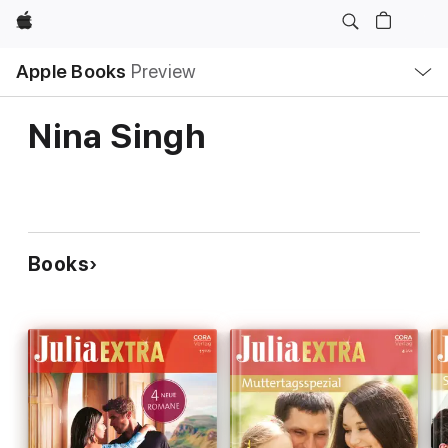
Apple
Local
Apple Books
Preview
Nav
Open
Menu
Nina Singh
Books