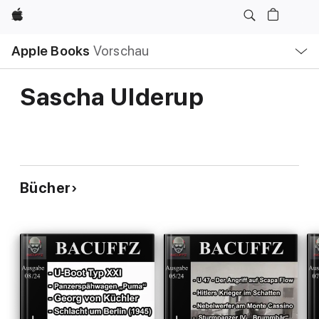
Apple
Lokale
Apple Books
Vorschau
Navigation
Menü
öffnen
Sascha Ulderup
Bücher