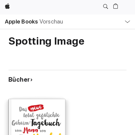
Apple
Lokale
Apple Books
Vorschau
Navigation
Menü
öffnen
Spotting Image
Bücher