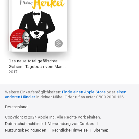
Das neue total gefälschte
Geheim-Tagebuch vom Mann
von Frau Merkel
2017
Weitere Einkaufsmöglichkeiten:
Finde einen Apple Store
oder
einen
anderen Händler
in deiner Nähe.
Oder ruf an unter 0800 2000 136.
Deutschland
Copyright © 2024 Apple Inc. Alle Rechte vorbehalten.
Datenschutzrichtlinie
Verwendung von Cookies
Nutzungsbedingungen
Rechtliche Hinweise
Sitemap