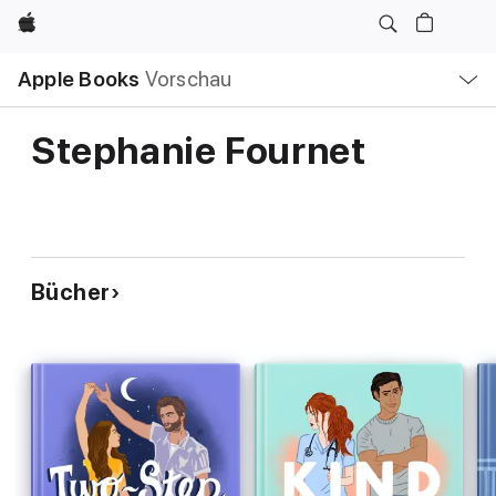
Apple
Lokale
Apple Books
Vorschau
Navigation
Menü
öffnen
Stephanie Fournet
Bücher