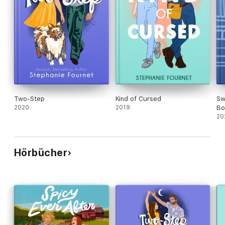
Two-Step
Kind of Cursed
Sw
2020
2019
Bo
20
Hörbücher