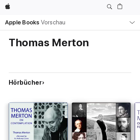
Apple
Lokale
Apple Books
Vorschau
Navigation
Menü
öffnen
Thomas Merton
Hörbücher