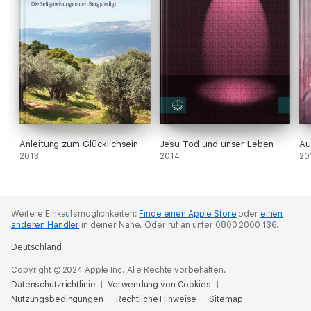
Anleitung zum Glücklichsein
Jesu Tod und unser Leben
Au
2013
2014
20
Weitere Einkaufsmöglichkeiten:
Finde einen Apple Store
oder
einen
anderen Händler
in deiner Nähe.
Oder ruf an unter 0800 2000 136.
Deutschland
Copyright © 2024 Apple Inc. Alle Rechte vorbehalten.
Datenschutzrichtlinie
Verwendung von Cookies
Nutzungsbedingungen
Rechtliche Hinweise
Sitemap