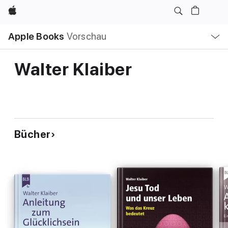
Apple
Lokale
Apple Books
Vorschau
Navigation
Menü
öffnen
Walter Klaiber
Bücher