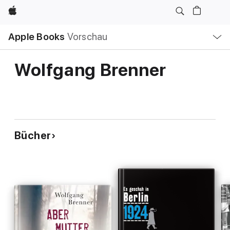
Apple
Lokale
Apple Books
Vorschau
Navigation
Menü
öffnen
Wolfgang Brenner
Bücher