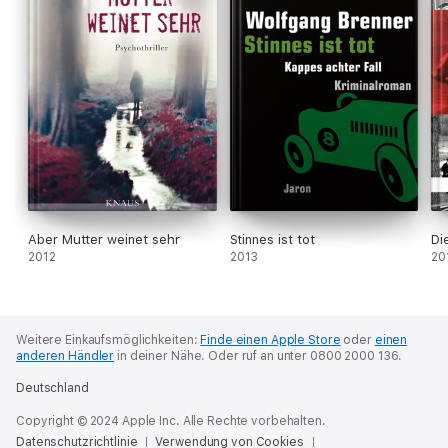
Aber Mutter weinet sehr
Stinnes ist tot
Di
2012
2013
20
Weitere Einkaufsmöglichkeiten:
Finde einen Apple Store
oder
einen
anderen Händler
in deiner Nähe.
Oder ruf an unter 0800 2000 136.
Deutschland
Copyright © 2024 Apple Inc. Alle Rechte vorbehalten.
Datenschutzrichtlinie
Verwendung von Cookies