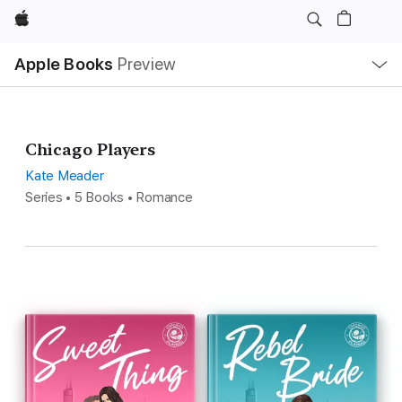
Apple
Local
Apple Books
Preview
Nav
Open
Menu
Chicago Players
Kate Meader
Series • 5 Books • Romance