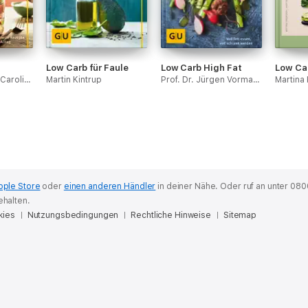
Low Carb für Faule
Low Carb High Fat
Low Car
Nico Stanitzok & Carolina Hausmann
Martin Kintrup
Prof. Dr. Jürgen Vormann & Nico Stanitzok
pple Store
oder
einen anderen Händler
in deiner Nähe.
Oder ruf an unter 080
ehalten.
kies
Nutzungsbedingungen
Rechtliche Hinweise
Sitemap