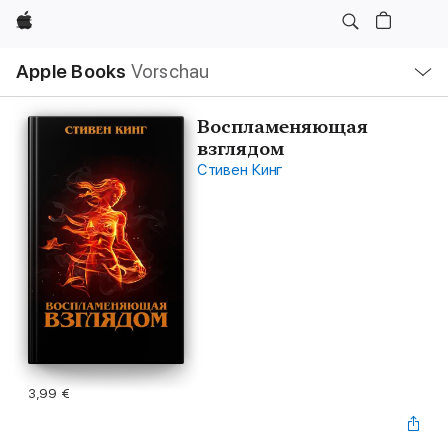
Apple
Lokale
Apple Books
Vorschau
Navigation
Menü
öffnen
Воспламеняющая
взглядом
Стивен Кинг
3,99 €