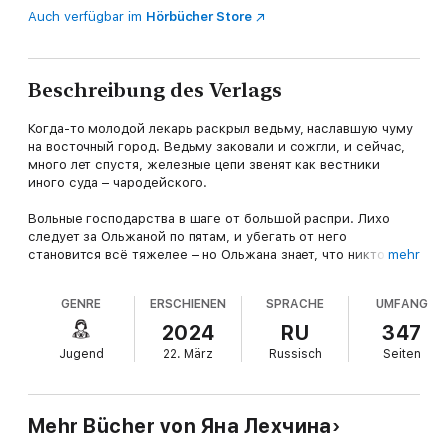
Auch verfügbar im
Hörbücher Store
Beschreibung des Verlags
Когда-то молодой лекарь раскрыл ведьму, наславшую чуму
на восточный город. Ведьму заковали и сожгли, и сейчас,
много лет спустя, железные цепи звенят как вестники
иного суда – чародейского.
Вольные господарства в шаге от большой распри. Лихо
следует за Ольжаной по пятам, и убегать от него
становится всё тяжелее – но Ольжана знает, что никто не
mehr
спасёт её, кроме неё самой, поэтому продолжает путь. А
человек, создавший чудовище, теперь не уверен, кто он в
GENRE
ERSCHIENEN
SPRACHE
UMFANG
этой погоне – хищник или жертва: слишком сложно
оставаться в тени, когда вспыхивает вся страна.
2024
RU
347
Jugend
22. März
Russisch
Seiten
Вторая часть трилогии «Лихо» – славянского фэнтези с
тёмным колоритом от автора популярных фэнтези-романов
«Год Змея» и «Змеиное гнездо» Яны Лехчиной.
Mehr Bücher von Яна Лехчина
В сюжет основных глав вплетены восточные мотивы: орден