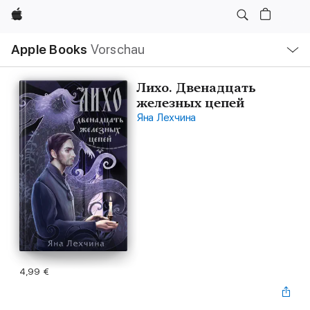
Apple
Lokale
Apple Books
Vorschau
Navigation
Menü
öffnen
Лихо. Двенадцать
железных цепей
Яна Лехчина
4,99 €