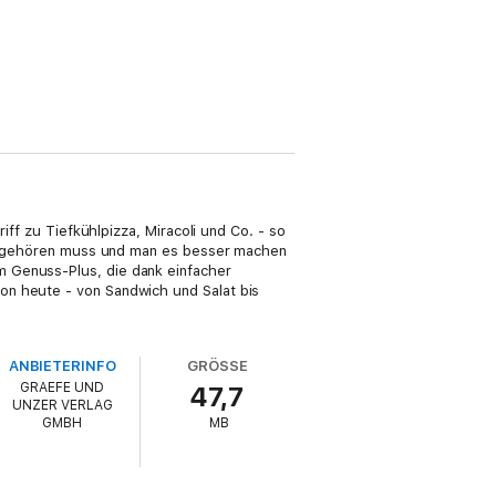
iff zu Tiefkühlpizza, Miracoli und Co. - so
tag gehören muss und man es besser machen
m Genuss-Plus, die dank einfacher
on heute - von Sandwich und Salat bis
ANBIETERINFO
GRÖSSE
GRAEFE UND
47,7
UNZER VERLAG
GMBH
MB