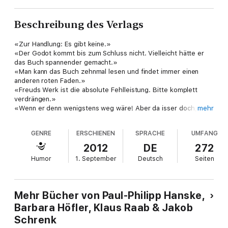
Beschreibung des Verlags
«Zur Handlung: Es gibt keine.»
«Der Godot kommt bis zum Schluss nicht. Vielleicht hätte er
das Buch spannender gemacht.»
«Man kann das Buch zehnmal lesen und findet immer einen
anderen roten Faden.»
«Freuds Werk ist die absolute Fehlleistung. Bitte komplett
verdrängen.»
«Wenn er denn wenigstens weg wäre! Aber da isser doch,
mehr
ständig überall immer nur ‹Ich bin dann mal weg›, ‹Ich bin dann
mal weg›. Wenn es um eine Auszeit geht, Kerkeling, dann
GENRE
ERSCHIENEN
SPRACHE
UMFANG
schreib halt nicht drüber!»
«Der Horror ging schon los, als ich das Buch sah: 1200
2012
DE
272
Seiten!»
Humor
1. September
Deutsch
Seiten
«Es geht, wie immer bei den Schweden, nur um rote Häuser
und Namen mit ö. Alles dazwischen ist Buchstabenzement, der
einem arg unter den Augen wegbröselt.»
Im Internet gibt es jede Menge Möglichkeiten, seine Meinung zu
Mehr Bücher von Paul-Philipp Hanske,
Büchern loszuwerden. Bei Onlinehändlern und in Leserforen
Barbara Höfler, Klaus Raab & Jakob
wird gelobt und gelästert, tiefschürfend analysiert oder einfach
Schrenk
drauflosschwadroniert. So eröffnen sich überraschende
Perspektiven auf Klassiker der Weltliteratur und aktuelle