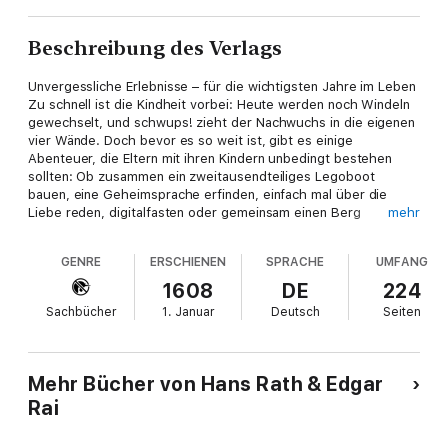
Beschreibung des Verlags
Unvergessliche Erlebnisse – für die wichtigsten Jahre im Leben
Zu schnell ist die Kindheit vorbei: Heute werden noch Windeln
gewechselt, und schwups! zieht der Nachwuchs in die eigenen
vier Wände. Doch bevor es so weit ist, gibt es einige
Abenteuer, die Eltern mit ihren Kindern unbedingt bestehen
sollten: Ob zusammen ein zweitausendteiliges Legoboot
bauen, eine Geheimsprache erfinden, einfach mal über die
Liebe reden, digitalfasten oder gemeinsam einen Berg
mehr
besteigen, auch wenn Ihr Kind Sie danach eine Woche hasst –
egal. Das alles sind Erlebnisse, die Sie für immer miteinander
GENRE
ERSCHIENEN
SPRACHE
UMFANG
verbinden und ein Leben lang in Erinnerung bleiben werden.
1608
DE
224
Sachbücher
1. Januar
Deutsch
Seiten
Mehr Bücher von Hans Rath & Edgar
Rai