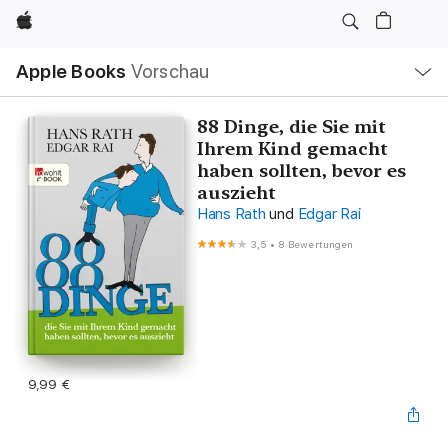
Apple
Lokale
Apple Books
Vorschau
Navigation
Menü
öffnen
88 Dinge, die Sie mit
Ihrem Kind gemacht
haben sollten, bevor es
auszieht
Hans Rath
und
Edgar Rai
3,5
•
8 Bewertungen
9,99 €