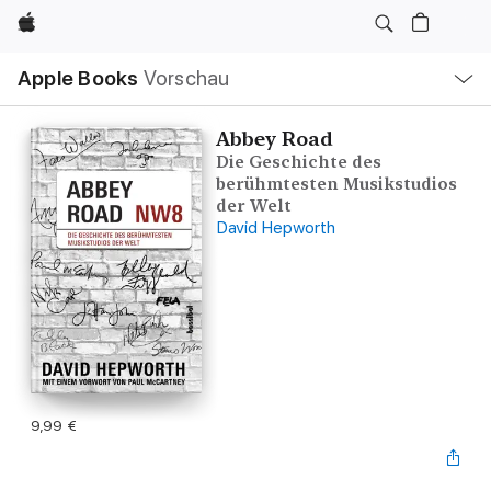
Apple
Lokale
Apple Books
Vorschau
Navigation
Menü
öffnen
Abbey Road
Die Geschichte des
berühmtesten Musikstudios
der Welt
David Hepworth
9,99 €