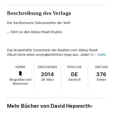
Beschreibung des Verlags
Der berühmteste Zebrastreifen der Welt
… führt zu den Abbey Road Studios
Das ikonenhafte Covermotiv der Beatles vom Abbey Road-
Album löste einen unvergleichlichen Hype aus. Jeder Musikfan
mehr
musste sich von nun an auf dem kleinen Straßenabschnitt im
Londoner Stadtteil Westminster fotografieren lassen, nicht zu
GENRE
ERSCHIENEN
SPRACHE
UMFANG
vergessen die Red Hot Chili Peppers, die nur mit einem Socken
bekleidet den Spuren der Beatles folgten.
2014
DE
376
Biografien und
28. März
Deutsch
Seiten
Die Abbey Road Studios haben sich während ihres beinahe
Memoiren
einhundertjährigen Bestehens zu einem dieser wenigen
magischen Orte entwickelt, in denen Künstler zu
Höchstleistungen auflaufen. Pink Floyd nahmen dort The Dark
Side Of The Moon auf, die Soundtracks von mehreren Stars
Wars-Filmen wurden in dem Studio eingespielt, und auch für
Mehr Bücher von David Hepworth
zeitgenössische Interpreten ist es die Location der ersten