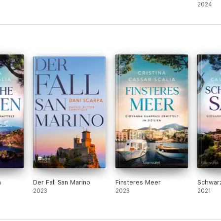
Mortale
2024
- Acqua
n
Der Fall San Marino
Finsteres Meer
Schwar
2023
2023
2021