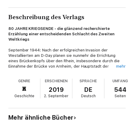
Beschreibung des Verlags
80 JAHRE KRIEGSENDE - die glänzend recherchierte
Erzählung einer entscheidenden Schlacht des Zweiten
Weltkriegs
September 1944: Nach der erfolgreichen Invasion der
Westalliierten am D-Day planen sie nunmehr die Errichtung
eines Brückenkopfs über den Rhein, insbesondere durch die
Einnahme der Brücke von Arnheim, der Hauptstadt der
mehr
niederländischen Provinz Gelderland. Die Führung an Market
Garden, so der Kommandoname, haben die Briten. Ihr riskanter
GENRE
ERSCHIENEN
SPRACHE
UMFANG
Operationsplan sieht vor, dass rund 40 000 Fallschirmjäger
hinter den deutschen Linien abgesetzt werden. Aber statt nur
2019
DE
544
auf Volkssturm und Hitlerjugend treffen sie dort auf zwei
Geschichte
2. September
Deutsch
Seiten
Panzerdivisionen der Waffen-SS. Obendrein kommt es zu
ständigen Kompetenzstreitigkeiten zwischen Montgomery und
Eisenhower. Die auf sich gestellten Briten werden eingekesselt,
der Wehrmacht gelingt einer ihrer letzten Siege.
Mehr ähnliche Bücher
Arnheim ist für viele Briten noch heute ein nahezu mythischer
Ort von ungebrochener Faszination, verklärt als Stätte einer
heroischen Niederlage, wo der Sieg doch in Reichweite war.