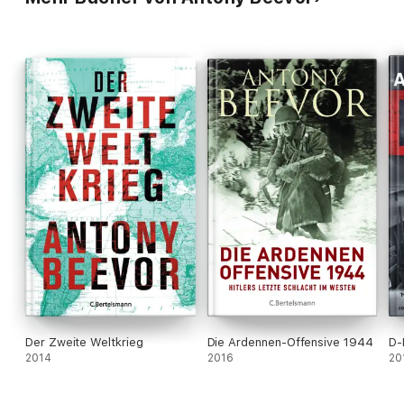
Der Zweite Weltkrieg
Die Ardennen-Offensive 1944
D-
2014
2016
20